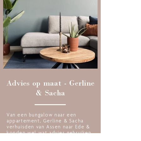
Advies op maat - Gerline
& Sacha
Van een bungalow naar een
appartement, Gerline & Sacha
verhuisden van Assen naar Ede &
konden wel wat advies gebruiken
in hun nieuwe woning.